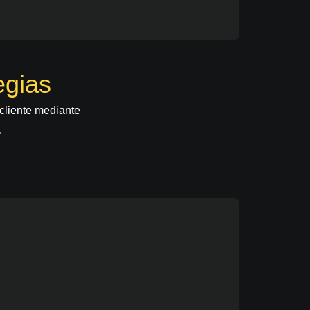
egias
cliente mediante
.