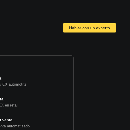
Hablar con un experto
z
u CX automotriz
ta
CX en retail
t venta
enta automatizado