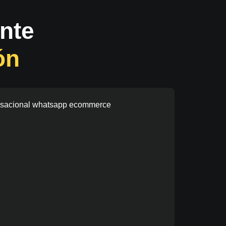
ente
ón