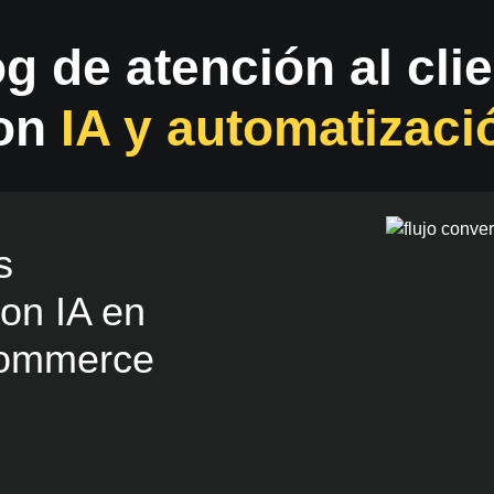
g de atención al cli
on
IA y automatizaci
s
on IA en
commerce