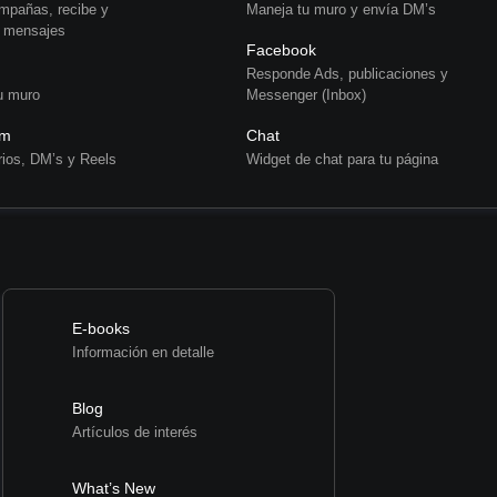
mpañas, recibe y
Maneja tu muro y envía DM’s
 mensajes
Facebook
n
Responde Ads, publicaciones y
u muro
Messenger (Inbox)
am
Chat
ios, DM’s y Reels
Widget de chat para tu página
E-books
Información en detalle
Blog
Artículos de interés
What’s New