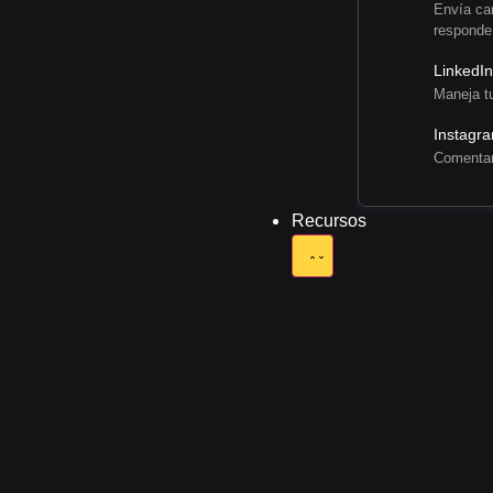
Envía ca
responde
LinkedI
Maneja t
Instagr
Comentar
Recursos