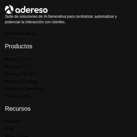
Suite de soluciones de IA Generativa para centralizar, automatizar y
potenciar la interacción con clientes.
Centro de Ayuda
Productos
Adereso Desk
Adereso GPT
Adereso Studio
Adereso Engage
Adereso Experience
Adereso VoC
Recursos
E-books
Blog
What´s New