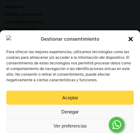
Webinars
Estado del servicio
Calculadora ahorro
Adereso Partner
Gestionar consentimiento
Legal & Seguridad
Para ofrecer las mejores experiencias, utilizamos tecnologías como las
Política de Privacidad
cookies para almacenar y/o acceder a la información del dispositivo. El
consentimiento de estas tecnologías nos permitirá procesar datos como
Términos y Condiciones
el comportamiento de navegación o las identificaciones únicas en este
Acuerdo de nivel de servicio
sitio. No consentir o retirar el consentimiento, puede afectar
negativamente a ciertas características y funciones.
Cumplimiento ISO 27001
Aceptar
Denegar
© 2025 Adereso AI. Todos los derechos reservados
Ver preferencias