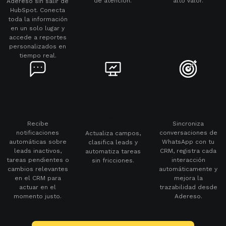
de atención.
alto valor.
Adereso sin salir de
HubSpot. Conecta
toda la información
en un solo lugar y
accede a reportes
personalizados en
tiempo real.
Alertas
Flujo
Gestión
inteligentes de
bidireccional
optimizada de
seguimiento
Adereso →
WhatsApp
HubSpot
Recibe
Sincroniza
notificaciones
conversaciones de
Actualiza campos,
automáticas sobre
WhatsApp con tu
clasifica leads y
leads inactivos,
CRM, registra cada
automatiza tareas
tareas pendientes o
interacción
sin fricciones.
cambios relevantes
automáticamente y
en el CRM para
mejora la
actuar en el
trazabilidad desde
momento justo.
Adereso.