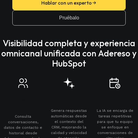
Hablar con un experto
Pruébalo
Visibilidad completa y experiencia
omnicanal unificada con Adereso y
HubSpot
Centralización
Redacción
Más tiempo para
total de la
asistida por IA
el cliente
atención
Genera respuestas
La IA se encarga de
automáticas desde
tareas repetitivas
Consulta
el contexto del
para que tu equipo
conversaciones,
CRM, mejorando la
se enfoque en
datos de contacto e
calidad y velocidad
conversaciones de
historial desde