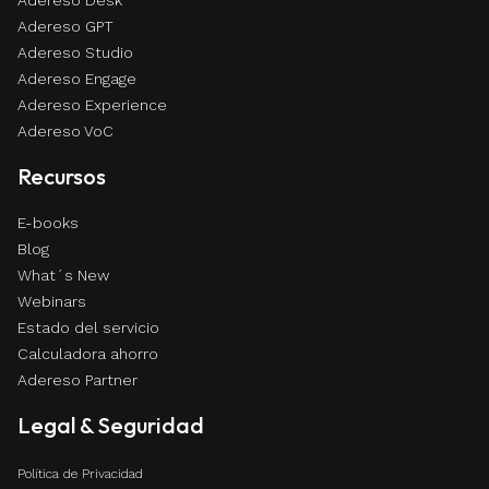
estándar que solo permite un dispositivo y
Adereso GPT
tiene funcionalidades limitadas. La API te
Adereso Studio
permite conectar múltiples agentes
Adereso Engage
simultáneamente, automatizar con agentes de
Adereso Experience
IA, integrar con tus sistemas (CRM,
Adereso VoC
ecommerce), enviar notificaciones
Recursos
transaccionales, y centralizar todos tus
canales de atención en una sola plataforma,
E-books
todo con el respaldo y soporte técnico directo
Blog
de un partner certificado.
What´s New
Webinars
Estado del servicio
Calculadora ahorro
Adereso Partner
Legal & Seguridad
Política de Privacidad