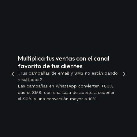
Multiplica tus ventas con el canal
favorito de tus clientes
¿Tus campañas de email y SMS no están dando
resultados?
Las campañas en WhatsApp convierten +80%
que el SMS, con una tasa de apertura superior
al 90% y una conversión mayor a 10%.
E
n
Cu
me
in
in