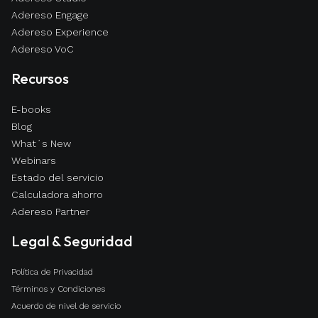
permite conectar múltiples agentes
Adereso Engage
simultáneamente, automatizar con agentes de
Adereso Experience
IA, integrar con tus sistemas (CRM,
Adereso VoC
ecommerce), enviar notificaciones
Recursos
transaccionales, y centralizar todos tus
canales de atención en una sola plataforma,
E-books
todo con el respaldo y soporte técnico directo
Blog
de un partner certificado.
What´s New
Webinars
Estado del servicio
Calculadora ahorro
Adereso Partner
Legal & Seguridad
Política de Privacidad
Términos y Condiciones
Acuerdo de nivel de servicio