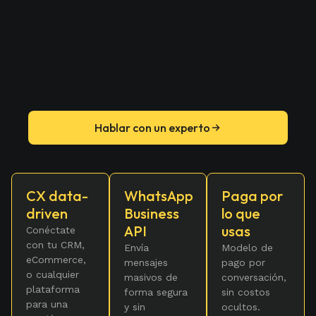
co
pr
Hablar con un experto
CX data-
WhatsApp
Paga por
driven
Business
lo que
API
usas
Conéctate
con tu CRM,
Envía
Modelo de
eCommerce,
mensajes
pago por
o cualquier
masivos de
conversación,
plataforma
forma segura
sin costos
para una
y sin
ocultos.