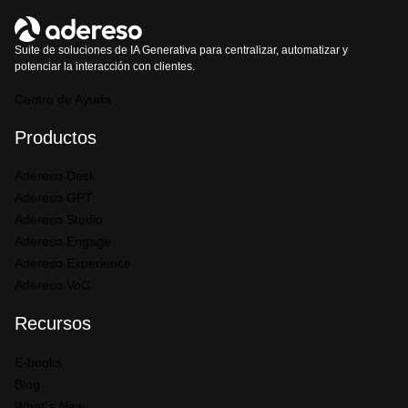
Suite de soluciones de IA Generativa para centralizar, automatizar y
potenciar la interacción con clientes.
Centro de Ayuda
Productos
Adereso Desk
Adereso GPT
Adereso Studio
Adereso Engage
Adereso Experience
Adereso VoC
Recursos
E-books
Blog
What´s New