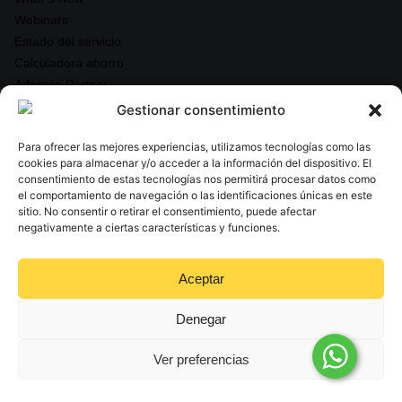
Webinars
Estado del servicio
Calculadora ahorro
Adereso Partner
Gestionar consentimiento
Legal & Seguridad
Para ofrecer las mejores experiencias, utilizamos tecnologías como las
Política de Privacidad
cookies para almacenar y/o acceder a la información del dispositivo. El
consentimiento de estas tecnologías nos permitirá procesar datos como
Términos y Condiciones
el comportamiento de navegación o las identificaciones únicas en este
Acuerdo de nivel de servicio
sitio. No consentir o retirar el consentimiento, puede afectar
negativamente a ciertas características y funciones.
Cumplimiento ISO 27001
Aceptar
Denegar
© 2025 Adereso AI. Todos los derechos reservados
Ver preferencias
Política de Privacidad