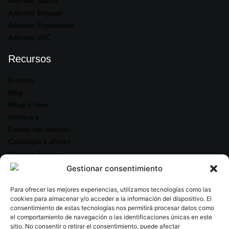
Adereso Studio
Adereso Engage
Adereso Experience
Adereso VoC
Recursos
E-books
Blog
What´s New
Webinars
Estado del servicio
Calculadora ahorro
Adereso Partner
Gestionar consentimiento
Legal & Seguridad
Para ofrecer las mejores experiencias, utilizamos tecnologías como las
Política de Privacidad
cookies para almacenar y/o acceder a la información del dispositivo. El
consentimiento de estas tecnologías nos permitirá procesar datos como
Términos y Condiciones
el comportamiento de navegación o las identificaciones únicas en este
Acuerdo de nivel de servicio
sitio. No consentir o retirar el consentimiento, puede afectar