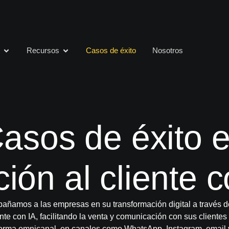
s
Recursos
Casos de éxito
Nosotros
asos de éxito 
ión al cliente 
ñamos a las empresas en su transformación digital a través d
ente con IA, facilitando la venta y comunicación con sus cliente
forma omnicanal, en canales como WhatsApp, Instagram, email 