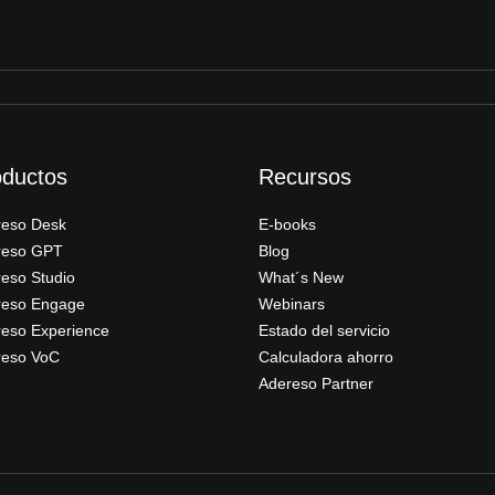
oductos
Recursos
reso Desk
E-books
reso GPT
Blog
eso Studio
What´s New
reso Engage
Webinars
eso Experience
Estado del servicio
reso VoC
Calculadora ahorro
Adereso Partner