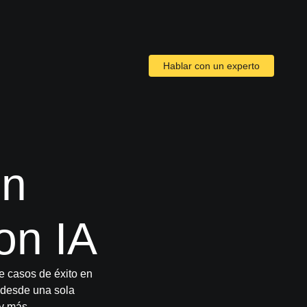
Hablar con un experto
en
con IA
e casos de éxito en
s desde una sola
y más.