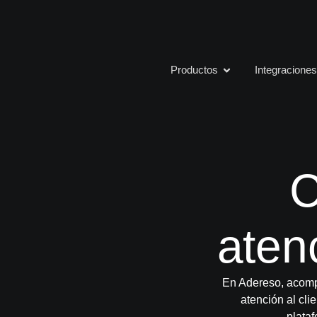
Productos
Integracione
C
atenc
En Adereso, acompa
atención al cli
plata