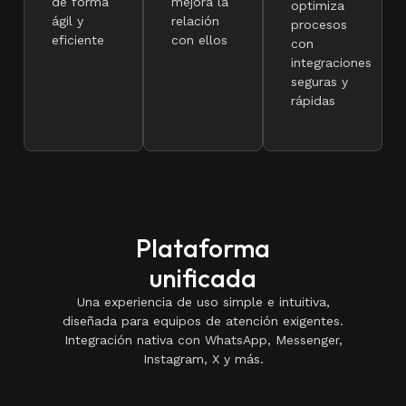
de forma
mejora la
optimiza
ágil y
relación
procesos
eficiente
con ellos
con
integraciones
seguras y
rápidas
Plataforma
unificada
Una experiencia de uso simple e intuitiva,
diseñada para equipos de atención exigentes.
Integración nativa con WhatsApp, Messenger,
Instagram, X y más.