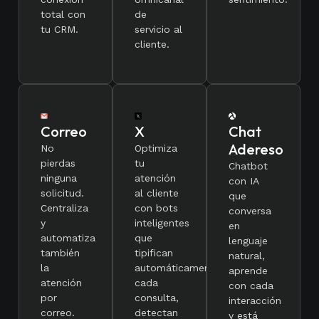
total con
de
tu CRM.
servicio al
cliente.
Correo
X
Chat
Adereso
No
Optimiza
pierdas
tu
Chatbot
ninguna
atención
con IA
solicitud.
al cliente
que
Centraliza
con bots
conversa
y
inteligentes
en
automatiza
que
lenguaje
también
tipifican
natural,
la
automáticamente
aprende
atención
cada
con cada
por
consulta,
interacción
correo.
detectan
y está