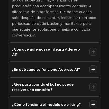
uso de la plataforma, y lanzamos en
producción con acompañamiento continuo. A
diferencia de plataformas DIY donde quedas
solo después de contratar, incluimos reuniones
periódicas de optimización y monitoreo para
que el agente evolucione y mejore con cada
conversación.
¿Con qué sistemas se integra Adereso
AI?
Adereso AI se integra nativamente con las
¿En qué canales funciona Adereso AI?
plataformas más utilizadas: Salesforce,
HubSpot y Shopify, permitiendo que tus
Adereso AI centraliza y automatiza
conversaciones automatizadas se sincronicen
¿Qué pasa cuando el bot no puede
conversaciones en todos los canales donde tus
directamente con tu CRM y ecommerce sin
resolver una consulta?
clientes te buscan: WhatsApp Business API,
necesidad de desarrollos adicionales. Además,
Instagram, Facebook Messenger, Twitter (X),
nuestro equipo técnico puede desarrollar
A diferencia de otras plataformas donde el
LinkedIn, Webchat y correo electrónico. Esto
¿Cómo funciona el modelo de pricing?
integraciones custom con cualquier sistema o
cliente debe reiniciar la conversación, en