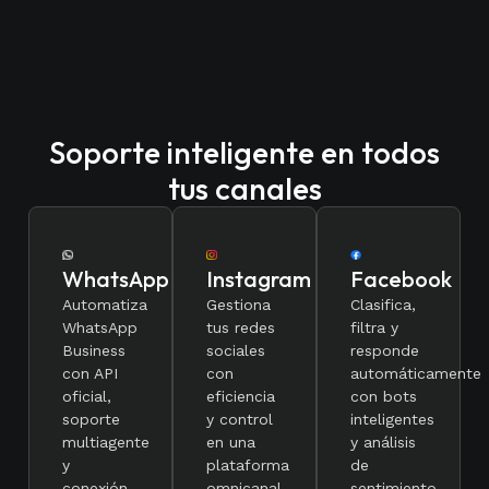
Soporte inteligente en todos
tus canales
WhatsApp
Instagram
Facebook
Automatiza
Gestiona
Clasifica,
WhatsApp
tus redes
filtra y
Business
sociales
responde
con API
con
automáticamente
oficial,
eficiencia
con bots
soporte
y control
inteligentes
multiagente
en una
y análisis
y
plataforma
de
conexión
omnicanal
sentimiento.