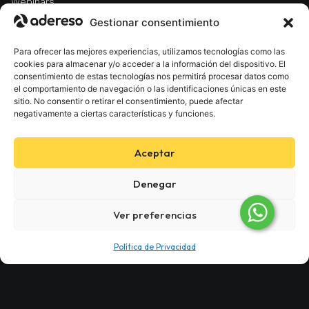
Webinars
Estado del servicio
Gestionar consentimiento
Calculadora ahorro
Adereso Partner
Para ofrecer las mejores experiencias, utilizamos tecnologías como las
cookies para almacenar y/o acceder a la información del dispositivo. El
consentimiento de estas tecnologías nos permitirá procesar datos como
Legal & Seguridad
el comportamiento de navegación o las identificaciones únicas en este
sitio. No consentir o retirar el consentimiento, puede afectar
Política de Privacidad
negativamente a ciertas características y funciones.
Términos y Condiciones
Acuerdo de nivel de servicio
Aceptar
Denegar
Cumplimiento ISO 27001
Ver preferencias
© 2025 Adereso AI. Todos los derechos reservados
Política de Privacidad