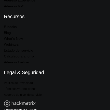
Adereso Experience
Adereso VoC
Recursos
E-books
Blog
What´s New
Webinars
Estado del servicio
Calculadora ahorro
Adereso Partner
Legal & Seguridad
Política de Privacidad
Términos y Condiciones
Acuerdo de nivel de servicio
Cumplimiento ISO 27001