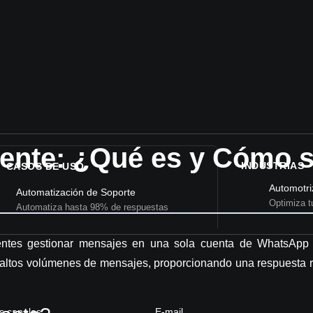
ente: ¿Qué es y Cómo 
INDUSTRIAS
CASOS DE USO
Automotri
Automatización de Soporte
Optimiza t
Automatiza hasta 98% de respuestas
Chatbot para venta
Retail ven
ntes gestionar mensajes en una sola cuenta de WhatsApp B
Califica leads y vende sin esfuerzo
Mejora tu 
altos volúmenes de mensajes, proporcionando una respuesta r
Venta masiva por WhatsApp
Retail pos
Campañas outbound en simple
CX post v
s canales
E-mail