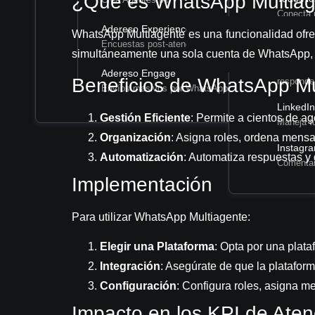
¿Qué es WhatsApp Multia
Conecta 
tu e-Co
Adereso Experience
WhatsApp Multiagente es una funcionalidad ofre
Encuestas post-atención
WhatsA
simultáneamente una sola cuenta de WhatsApp, m
Envía ca
Adereso Engage
Beneficios de WhatsApp Mu
Casos de éxito
responde
Envíos masivos por WhatsApp
Nosotros
LinkedI
Gestión Eficiente
: Permite a cientos de 
Maneja t
Organización
: Asigna roles, ordena mensaj
Instagr
Automatización
: Automatiza respuestas y 
Comentar
Implementación
Para utilizar WhatsApp Multiagente:
Elegir una Plataforma
: Opta por una pla
Integración
: Asegúrate de que la plataform
Configuración
: Configura roles, asigna m
Impacto en los KPI de Atenc