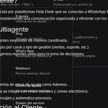
gente?
Elimina WhatsApp Personal
redes sociales, CRM’s y
Profesionaliza tu gestión de
Utilities
Centraliza todo en un número empresarial
mmerce
correo electrónico
cida por plataformas Help Desk que se conectan a WhatsApp B
CX para se
E-books
pp
X (Twitter)
anteniendo una comunicación organizada y eficiente con los c
WhatsApp Business API
Información en detalle
mpañas, recibe y
Maneja tu muro y envía DM’s
Conecta tu negocio a la plataforma oficial
Servicios
ltiagente
 mensajes
Automatiza
Facebook
Blog
n
Responde Ads, publicaciones y
Artículos de interés
agentes responder de manera coordinada.
u muro
Messenger (Inbox)
es por canal y tipo de gestión (ventas, soporte, etc.).
am
Chat
What’s New
genera reportes útiles para la toma de decisiones.
ios, DM’s y Reels
Widget de chat para tu página
Novedades de Adereso.ai
Webinars
Revive nuestras directos
taforma de mesa de ayuda como Adereso.
Centro de ayuda
Guía para tus consultas
a se integre con redes sociales y correo electrónico.
ensajes y automatiza procesos.
Estado del servicio
ión al Cliente