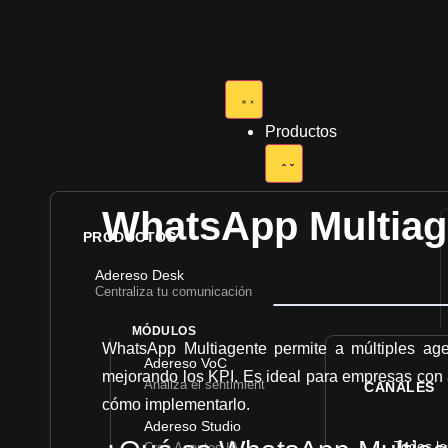
Productos
WhatsApp Multiag
PRODUCTOS
Adereso Desk
Integraciones
Centraliza tu comunicación
MÓDULOS
WhatsApp Multiagente permite a múltiples age
Adereso VoC
mejorando los KPI. Es ideal para empresas con 
Analiza el sentimiento
CANALES
cómo implementarlo.
Recursos
Adereso Studio
Todos lo
Crea Agentes IA