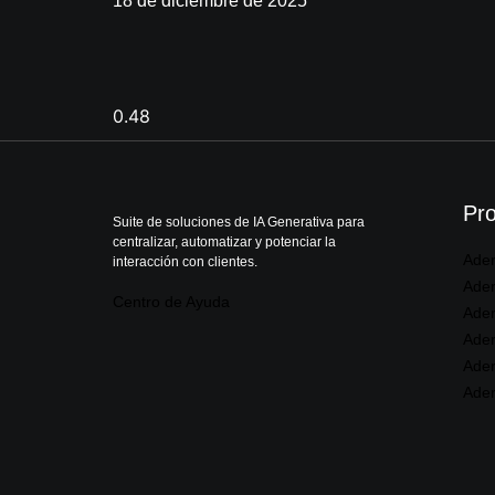
18 de diciembre de 2025
Pr
Suite de soluciones de IA Generativa para
centralizar, automatizar y potenciar la
Ade
interacción con clientes.
Ade
Centro de Ayuda
Ader
Ade
Ader
Ade