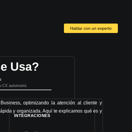
Hablar con un experto
se Usa?
z
u CX automotriz
ta
usiness, optimizando la atención al cliente y
CX en retail
ápida y organizada. Aquí te explicamos qué es y
INTEGRACIONES
t venta
enta automatizado