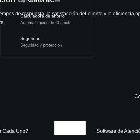
Uptime en tiempo real
pos de respuesta, la satisfacción del cliente y la eficiencia o
Calculadora de ahorro
te.
Automatización de Chatbots
Seguridad
Seguridad y protección
Co
te Cada Uno?
Software de Atenció