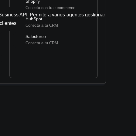
Shopify
Conecta con tu e-commerce
usiness API. Permite a varios agentes gestionar
rvicios básicos
HubSpot
lientes.
Conecta a tu CRM
 Financieros
Salesforce
 tu atención financiera
Conecta a tu CRM