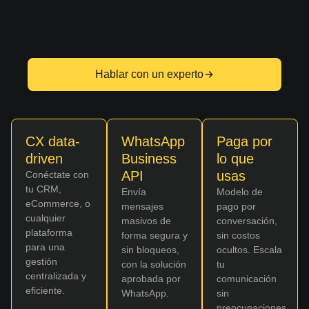
Hablar con un experto
CX data-
WhatsApp
Paga por
driven
Business
lo que
API
usas
Conéctate con
tu CRM,
Envía
Modelo de
eCommerce, o
mensajes
pago por
cualquier
masivos de
conversación,
plataforma
forma segura y
sin costos
para una
sin bloqueos,
ocultos. Escala
gestión
con la solución
tu
centralizada y
aprobada por
comunicación
eficiente.
WhatsApp.
sin
preocupaciones.