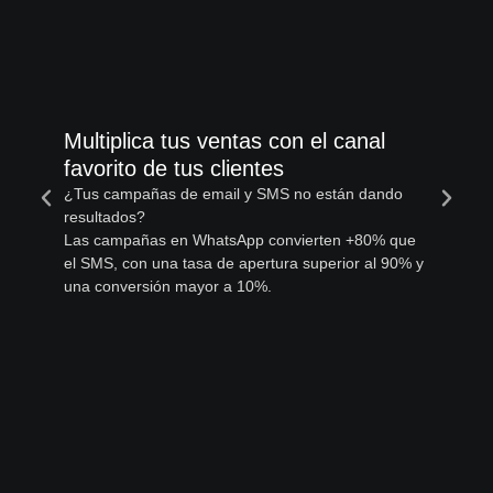
Multiplica tus ventas con el canal
favorito de tus clientes
¿Tus campañas de email y SMS no están dando
resultados?
Las campañas en WhatsApp convierten +80% que
el SMS, con una tasa de apertura superior al 90% y
una conversión mayor a 10%.
En
n
Cu
mas
en
ca
pr