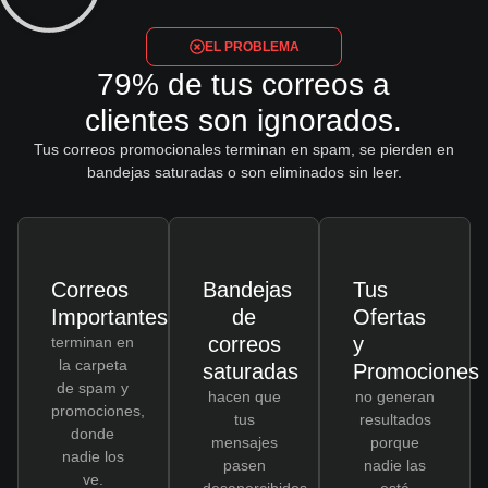
EL PROBLEMA
79% de tus correos a
clientes son ignorados.
Tus correos promocionales terminan en spam, se pierden en
bandejas saturadas o son eliminados sin leer.
Correos
Bandejas
Tus
Importantes
de
Ofertas
correos
y
terminan en
la carpeta
saturadas
Promociones
de spam y
hacen que
no generan
promociones,
tus
resultados
donde
mensajes
porque
nadie los
pasen
nadie las
ve.