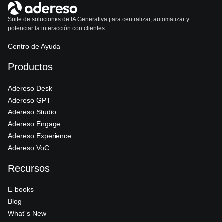
Suite de soluciones de IA Generativa para centralizar, automatizar y
potenciar la interacción con clientes.
Centro de Ayuda
Productos
Adereso Desk
Adereso GPT
Adereso Studio
Adereso Engage
Adereso Experience
Adereso VoC
Recursos
E-books
Blog
What´s New