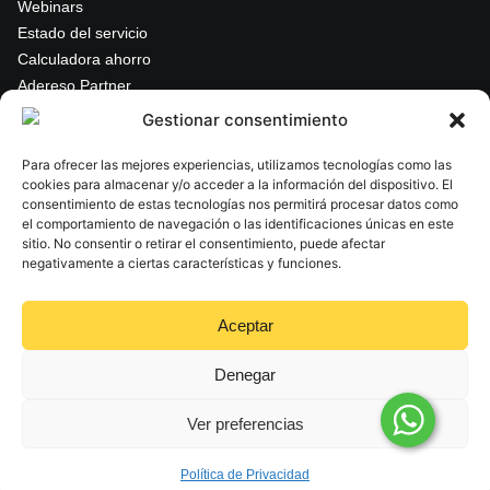
Webinars
Estado del servicio
Calculadora ahorro
Adereso Partner
Gestionar consentimiento
Legal & Seguridad
Para ofrecer las mejores experiencias, utilizamos tecnologías como las
Política de Privacidad
cookies para almacenar y/o acceder a la información del dispositivo. El
consentimiento de estas tecnologías nos permitirá procesar datos como
Términos y Condiciones
el comportamiento de navegación o las identificaciones únicas en este
Acuerdo de nivel de servicio
sitio. No consentir o retirar el consentimiento, puede afectar
negativamente a ciertas características y funciones.
Cumplimiento ISO 27001
Aceptar
Denegar
© 2025 Adereso AI. Todos los derechos reservados
Ver preferencias
Política de Privacidad