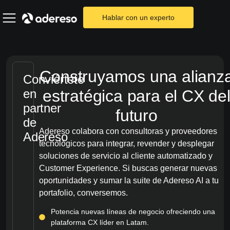
Hablar con un experto
Construyamos una alianz
Conviértete
en
estratégica para el CX de
partner
futuro
de
Adereso colabora con consultoras y proveedores
Adereso
tecnológicos para integrar, revender y desplegar
soluciones de servicio al cliente automatizado y
Customer Experience. Si buscas generar nuevas
oportunidades y sumar la suite de Adereso AI a tu
portafolio, conversemos.
Potencia nuevas líneas de negocio ofreciendo una
plataforma CX líder en Latam.